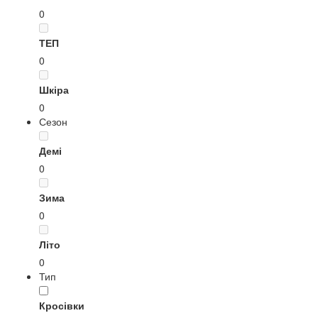
0
ТЕП
0
Шкіра
0
Сезон
Демі
0
Зима
0
Літо
0
Тип
Кросівки