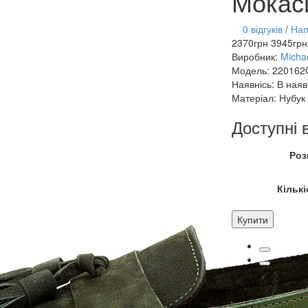
Мокас
0 відгуків
/
Нап
2370грн
3945грн
Виробник:
Micha
Модель:
220162
Наявнісь:
В наяв
Матеріал:
Нубук
Доступні 
Роз
Кількі
Купити