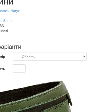
ини
исати відгук
el Stone
GN
ності
варіанти
мір
сть